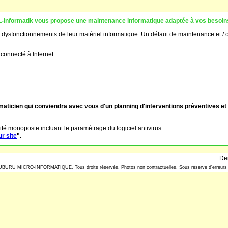
L-informatik vous propose une maintenance informatique adaptée à vos besoin
es dysfonctionnements de leur matériel informatique. Un défaut de maintenance et /
 connecté à Internet
ormaticien qui conviendra avec vous d'un planning d'interventions préventives et
ité monoposte incluant le paramétrage du logiciel antivirus
ur site
".
Der
UBURU MICRO-INFORMATIQUE. Tous droits réservés. Photos non contractuelles. Sous réserve d'erreurs 